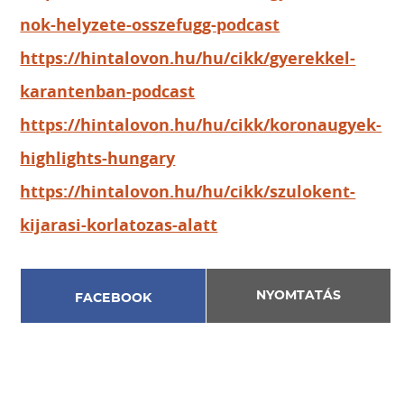
nok-helyzete-osszefugg-podcast
https://hintalovon.hu/hu/cikk/gyerekkel-
karantenban-podcast
https://hintalovon.hu/hu/cikk/koronaugyek-
highlights-hungary
https://hintalovon.hu/hu/cikk/szulokent-
kijarasi-korlatozas-alatt
NYOMTATÁS
FACEBOOK