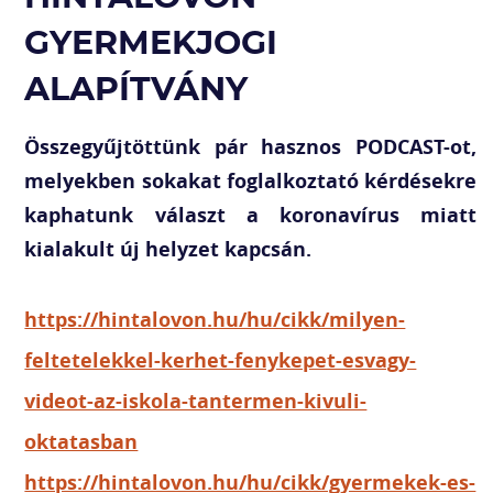
GYERMEKJOGI
ALAPÍTVÁNY
Összegyűjtöttünk pár hasznos PODCAST-ot,
melyekben sokakat foglalkoztató kérdésekre
kaphatunk választ a koronavírus miatt
kialakult új helyzet kapcsán.
https://hintalovon.hu/hu/cikk/milyen-
feltetelekkel-kerhet-fenykepet-esvagy-
videot-az-iskola-tantermen-kivuli-
oktatasban
https://hintalovon.hu/hu/cikk/gyermekek-es-