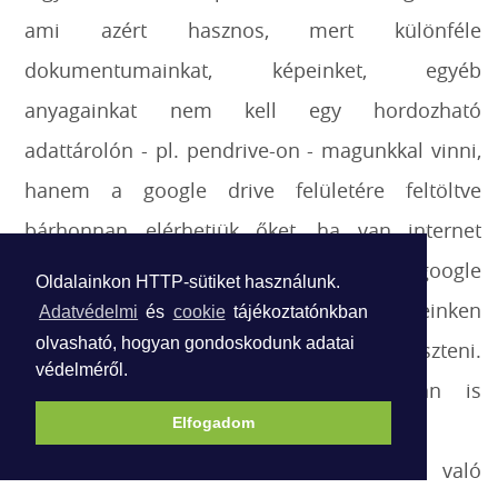
ami azért hasznos, mert különféle
dokumentumainkat, képeinket, egyéb
anyagainkat nem kell egy hordozható
adattárolón - pl. pendrive-on - magunkkal vinni,
hanem a google drive felületére feltöltve
bárhonnan elérhetjük őket, ha van internet
csatlakozás és be vagyunk jelentkezve a google
Oldalainkon HTTP-sütiket használunk.
fiókunkba. A feltöltött fájlokat okoseszközeinken
Adatvédelmi
és
cookie
tájékoztatónkban
olvasható, hogyan gondoskodunk adatai
tudjuk megnyitni és szükség esetén szerkeszteni.
védelméről.
Beállítástól függően offline állapotban is
Elfogadom
elérhetőek a fájlok.
A felület alkalmas másokkal való