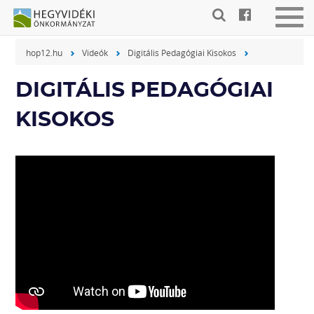
Gyorsbillentyűk
Men
listája
be-
hop12.hu
Videók
Digitális Pedagógiai Kisokos
vagy
Keresés:
kika
"S"
DIGITÁLIS PEDAGÓGIAI
Bejelentkezés:
"L"
KISOKOS