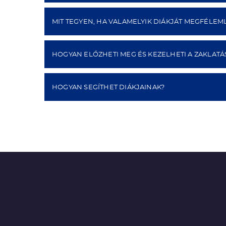
MIT TEGYEN, HA VALAMELYIK DIÁKJÁT MEGFÉLEML
HOGYAN ELŐZHETI MEG ÉS KEZELHETI A ZAKLATÁ
HOGYAN SEGÍTHET DIÁKJAINAK?