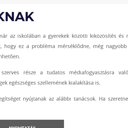
KNAK
már az iskolában a gyerekek közötti kiközösítés és
yett, hogy ez a probléma mérséklődne, még nagyobb
önhetően.
s szerves része a tudatos médiafogyasztásra való
gek egészséges szellemének kialakítása is.
gítséget nyújtanak az alábbi tanácsok. Ha szeretn