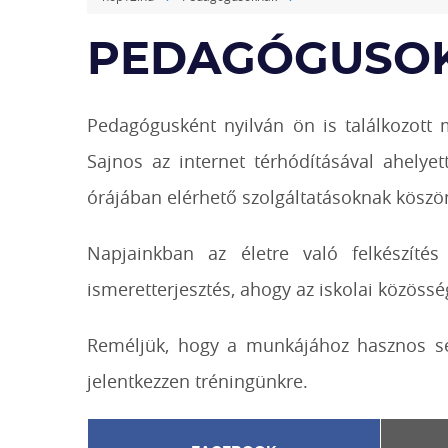
PEDAGÓGUSO
Pedagógusként nyilván ön is találkozott 
Sajnos az internet térhódításával ahel
órájában elérhető szolgáltatásoknak kösz
Napjainkban az életre való felkészíté
ismeretterjesztés, ahogy az iskolai közössé
Reméljük, hogy a munkájához hasznos se
jelentkezzen tréningünkre.