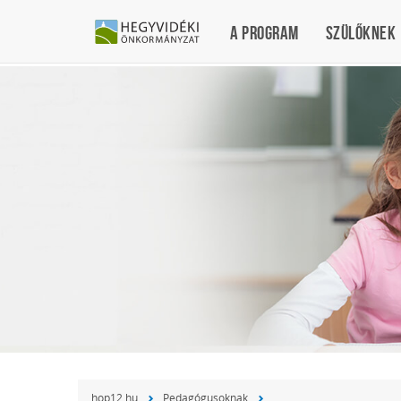
Gyorsbillentyűk
A program
Szülőknek
listája
Keresés:
"S"
Bejelentkezés:
"L"
hop12.hu
Pedagógusoknak